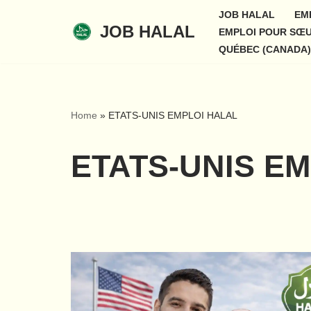
JOB HALAL
EM
JOB HALAL
EMPLOI POUR SŒ
Aller
QUÉBEC (CANADA)
au
contenu
Home
»
ETATS-UNIS EMPLOI HALAL
ETATS-UNIS E